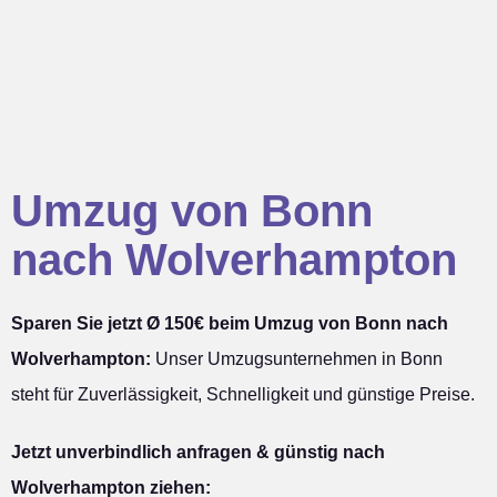
Umzug von Bonn
nach Wolverhampton
Sparen Sie jetzt Ø 150€ beim Umzug von Bonn nach
Wolverhampton:
Unser Umzugsunternehmen in Bonn
steht für Zuverlässigkeit, Schnelligkeit und günstige Preise.
Jetzt unverbindlich anfragen & günstig nach
Wolverhampton ziehen: