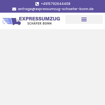
+4915792644408
anfrage@expressumzug-schaefer-bonn.de
Umzugsunternehmen Bonn