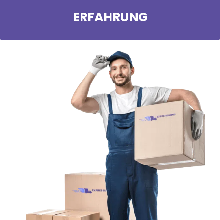
ERFAHRUNG