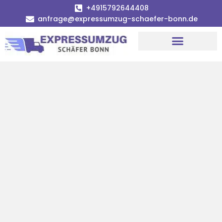
+4915792644408
anfrage@expressumzug-schaefer-bonn.de
Umzugsunternehmen Bonn