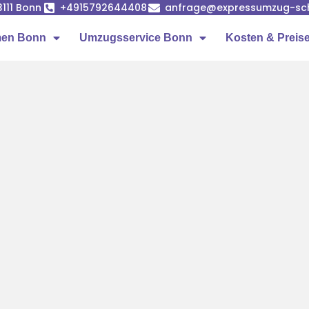
53111 Bonn
+4915792644408
anfrage@expressumzug-sc
men Bonn
Umzugsservice Bonn
Kosten & Preis