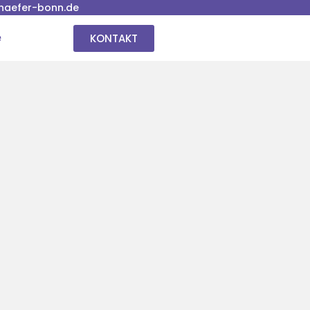
haefer-bonn.de
KONTAKT
e