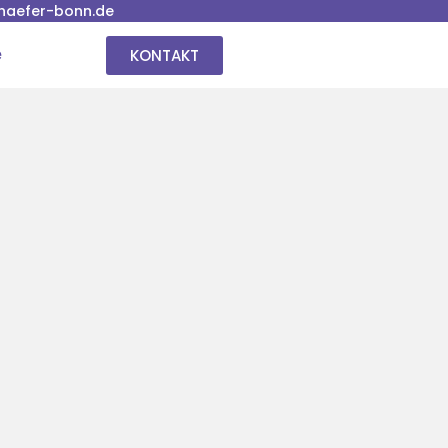
haefer-bonn.de
KONTAKT
e