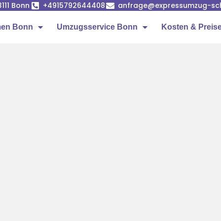
53111 Bonn
+4915792644408
anfrage@expressumzug-sc
men Bonn
Umzugsservice Bonn
Kosten & Preis