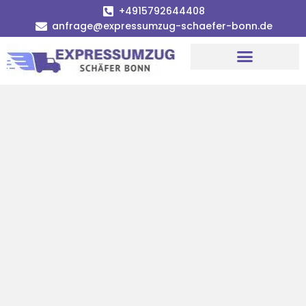
+4915792644408
anfrage@expressumzug-schaefer-bonn.de
Umzugsunternehmen Bonn