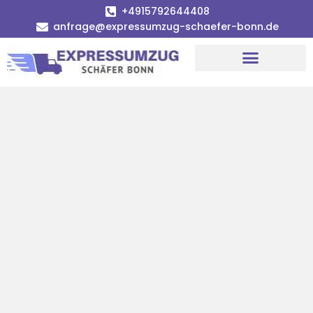
+4915792644408
anfrage@expressumzug-schaefer-bonn.de
Umzugsunternehmen Bonn