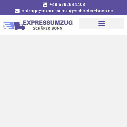
+4915792644408
anfrage@expressumzug-schaefer-bonn.de
Umzugsunternehmen Bonn