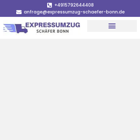
+4915792644408
anfrage@expressumzug-schaefer-bonn.de
Umzugsunternehmen Bonn