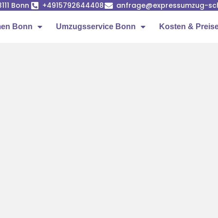
53111 Bonn
+4915792644408
anfrage@expressumzug-sc
men Bonn
Umzugsservice Bonn
Kosten & Preis