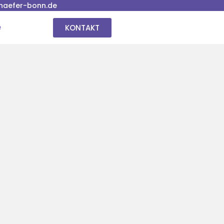
haefer-bonn.de
KONTAKT
e