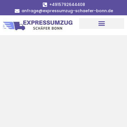
+4915792644408
anfrage@expressumzug-schaefer-bonn.de
Umzugsunternehmen Bonn