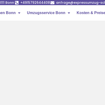
53111 Bonn
+4915792644408
anfrage@expressumzug-sc
men Bonn
Umzugsservice Bonn
Kosten & Preis