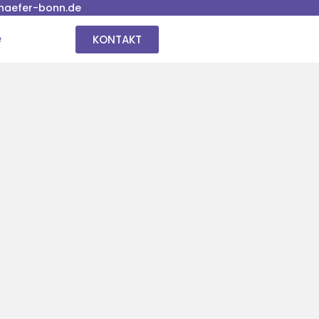
haefer-bonn.de
KONTAKT
e