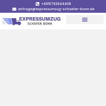
+4915792644408
anfrage@expressumzug-schaefer-bonn.de
Umzugsunternehmen Bonn