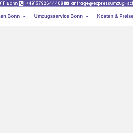
53111 Bonn
+4915792644408
anfrage@expressumzug-sc
men Bonn
Umzugsservice Bonn
Kosten & Preis