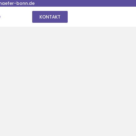
haefer-bonn.de
KONTAKT
e