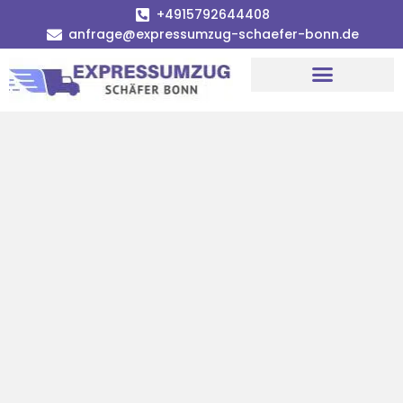
+4915792644408
anfrage@expressumzug-schaefer-bonn.de
Umzugsunternehmen Bonn