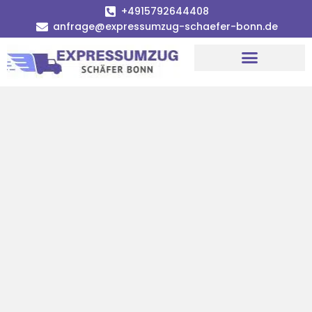
+4915792644408
anfrage@expressumzug-schaefer-bonn.de
Umzugsunternehmen Bonn