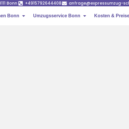
53111 Bonn
+4915792644408
anfrage@expressumzug-sc
men Bonn
Umzugsservice Bonn
Kosten & Preis