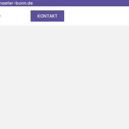
haefer-bonn.de
KONTAKT
e