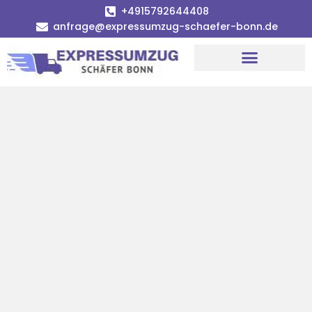
+4915792644408
anfrage@expressumzug-schaefer-bonn.de
Umzugsunternehmen Bonn