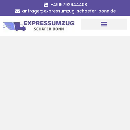
+4915792644408
anfrage@expressumzug-schaefer-bonn.de
Umzugsunternehmen Bonn