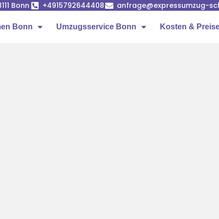
53111 Bonn
+4915792644408
anfrage@expressumzug-sc
men Bonn
Umzugsservice Bonn
Kosten & Preis