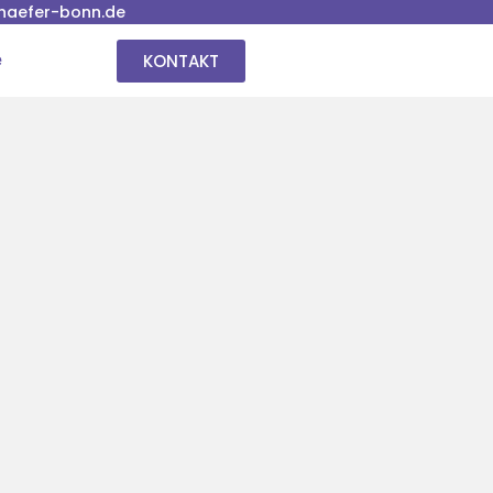
haefer-bonn.de
KONTAKT
e