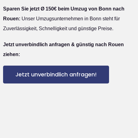
Sparen Sie jetzt Ø 150€ beim Umzug von Bonn nach
Rouen:
Unser Umzugsunternehmen in Bonn steht für
Zuverlässigkeit, Schnelligkeit und günstige Preise.
Jetzt unverbindlich anfragen & günstig nach Rouen
ziehen:
Jetzt unverbindlich anfragen!