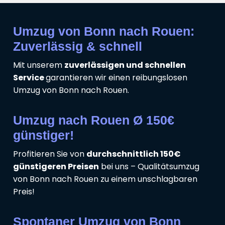
Umzug von Bonn nach Rouen:
Zuverlässig & schnell
Mit unserem
zuverlässigen und schnellen
Service
garantieren wir einen reibungslosen
Umzug von Bonn nach Rouen.
Umzug nach Rouen Ø 150€
günstiger!
Profitieren Sie von
durchschnittlich 150€
günstigeren Preisen
bei uns – Qualitätsumzug
von Bonn nach Rouen zu einem unschlagbaren
Preis!
Spontaner Umzug von Bonn