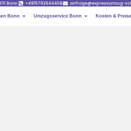
53111 Bonn
+4915792644408
anfrage@expressumzug-sc
men Bonn
Umzugsservice Bonn
Kosten & Preis