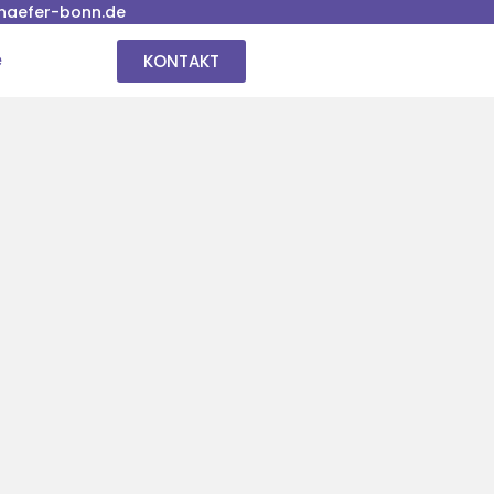
haefer-bonn.de
KONTAKT
e