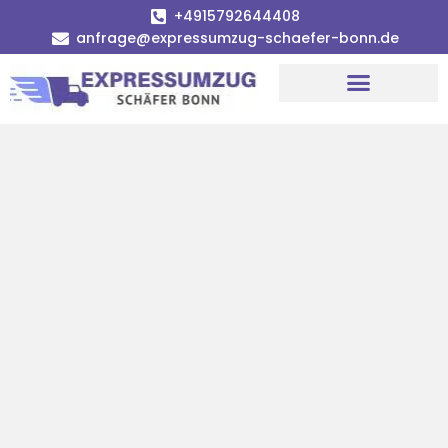
+4915792644408
anfrage@expressumzug-schaefer-bonn.de
Umzugsunternehmen Bonn