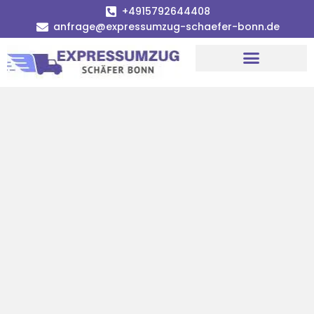
+4915792644408
anfrage@expressumzug-schaefer-bonn.de
Umzugsunternehmen Bonn