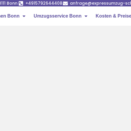
53111 Bonn
+4915792644408
anfrage@expressumzug-sc
men Bonn
Umzugsservice Bonn
Kosten & Preis