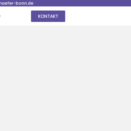
haefer-bonn.de
KONTAKT
e