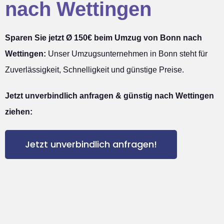
nach Wettingen
Sparen Sie jetzt Ø 150€ beim Umzug von Bonn nach
Wettingen:
Unser Umzugsunternehmen in Bonn steht für
Zuverlässigkeit, Schnelligkeit und günstige Preise.
Jetzt unverbindlich anfragen & günstig nach Wettingen
ziehen:
Jetzt unverbindlich anfragen!