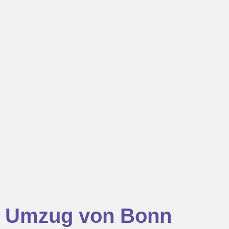
Umzug von Bonn