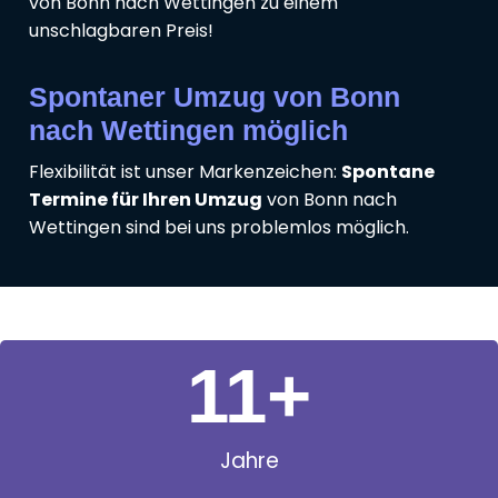
von Bonn nach Wettingen zu einem
unschlagbaren Preis!
Spontaner Umzug von Bonn
nach Wettingen möglich
Flexibilität ist unser Markenzeichen:
Spontane
Termine für Ihren Umzug
von Bonn nach
Wettingen sind bei uns problemlos möglich.
11
+
Jahre