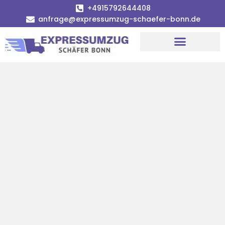
+4915792644408
anfrage@expressumzug-schaefer-bonn.de
Umzugsunternehmen Bonn