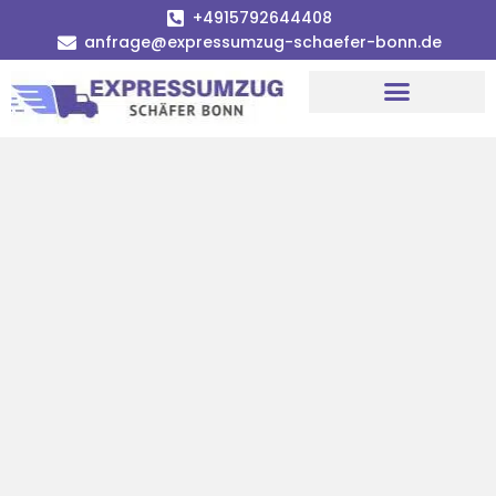
+4915792644408
anfrage@expressumzug-schaefer-bonn.de
Umzugsunternehmen Bonn