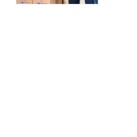
Unsere Mission
Ihr Umzug von Bonn
nach Biel
Unsere Mission bei Expressumzug Schäfer ist einfach:
Wir wollen, dass
Ihr Umzug von Bonn nach Biel
schnell & einfach
abläuft.
Egal wohin, unser Team aus erfahrenen Profis steht
bereit, um Ihnen einen nahtlosen, effizienten und vor