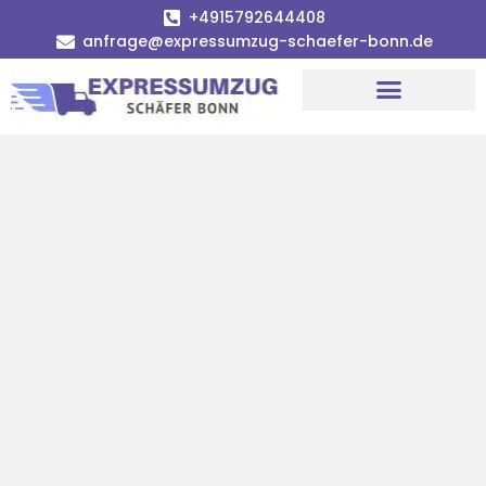
+4915792644408
anfrage@expressumzug-schaefer-bonn.de
Umzugsunternehmen Bonn