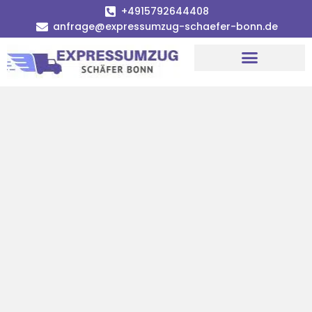
+4915792644408
anfrage@expressumzug-schaefer-bonn.de
Umzugsunternehmen Bonn