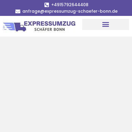
+4915792644408
anfrage@expressumzug-schaefer-bonn.de
Umzugsunternehmen Bonn