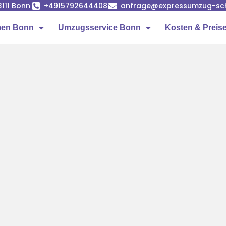
53111 Bonn
+4915792644408
anfrage@expressumzug-sc
men Bonn
Umzugsservice Bonn
Kosten & Preis