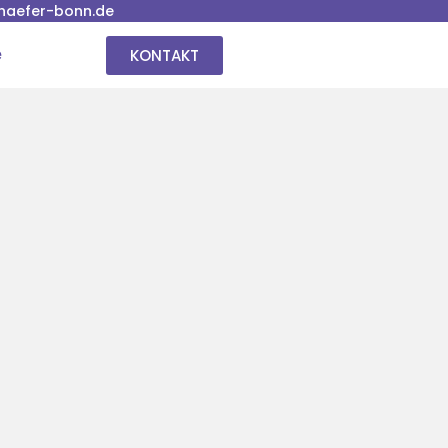
haefer-bonn.de
KONTAKT
e