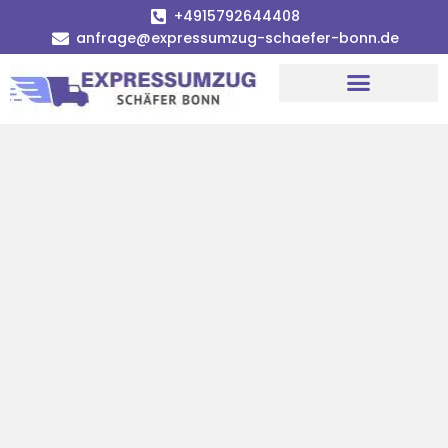
+4915792644408
anfrage@expressumzug-schaefer-bonn.de
Umzugsunternehmen Bonn