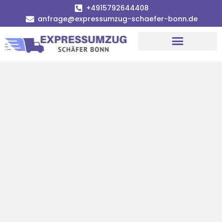
+4915792644408
anfrage@expressumzug-schaefer-bonn.de
Umzugsunternehmen Bonn