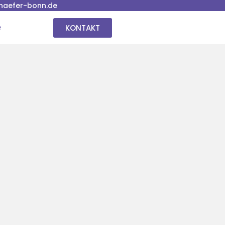
haefer-bonn.de
KONTAKT
e