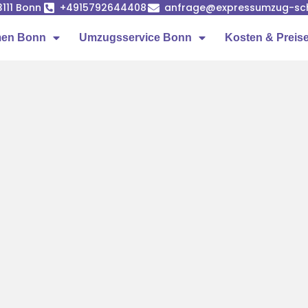
53111 Bonn
+4915792644408
anfrage@expressumzug-sc
men Bonn
Umzugsservice Bonn
Kosten & Preis