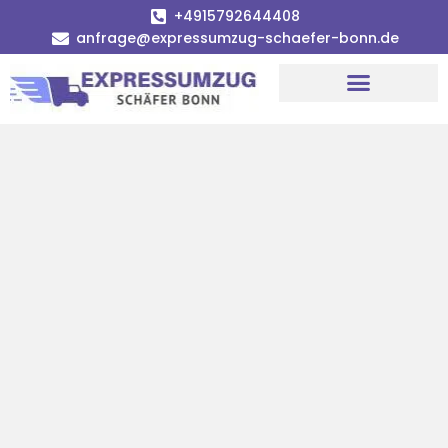
+4915792644408
anfrage@expressumzug-schaefer-bonn.de
Umzugsunternehmen Bonn