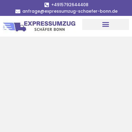
+4915792644408
anfrage@expressumzug-schaefer-bonn.de
Umzugsunternehmen Bonn