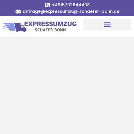
+4915792644408
anfrage@expressumzug-schaefer-bonn.de
Umzugsunternehmen Bonn