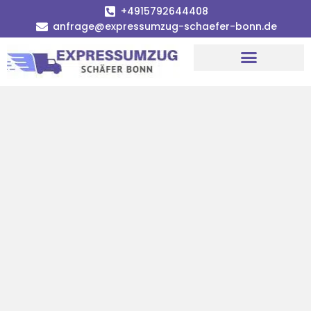
+4915792644408
anfrage@expressumzug-schaefer-bonn.de
Umzugsunternehmen Bonn