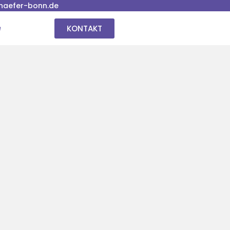
haefer-bonn.de
KONTAKT
e