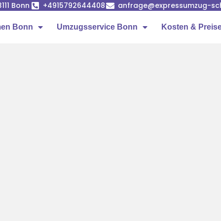
53111 Bonn
+4915792644408
anfrage@expressumzug-sc
men Bonn
Umzugsservice Bonn
Kosten & Preis