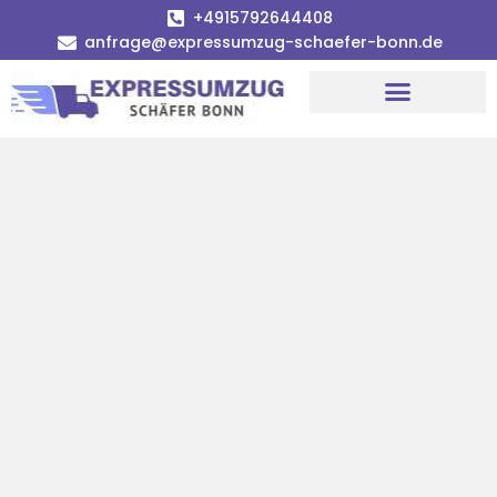
+4915792644408
anfrage@expressumzug-schaefer-bonn.de
Umzugsunternehmen Bonn