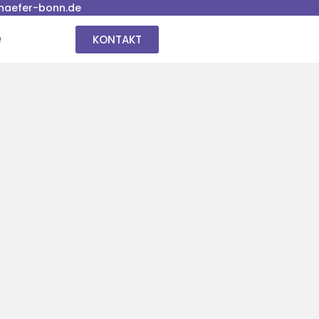
haefer-bonn.de
KONTAKT
e