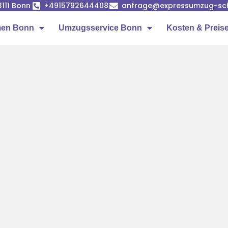
53111 Bonn
+4915792644408
anfrage@expressumzug-sc
men Bonn
Umzugsservice Bonn
Kosten & Preis