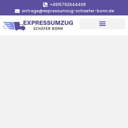
+4915792644408
anfrage@expressumzug-schaefer-bonn.de
Umzugsunternehmen Bonn