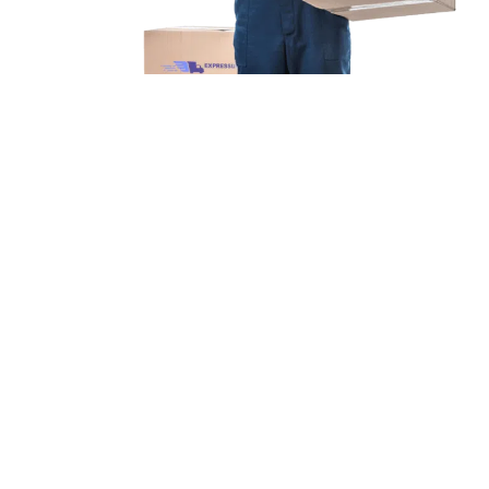
Unsere Mission
Ihr Umzug von Bonn
nach Celje
Unsere Mission bei Expressumzug Schäfer ist einfach: