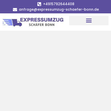
+4915792644408
anfrage@expressumzug-schaefer-bonn.de
Umzugsunternehmen Bonn