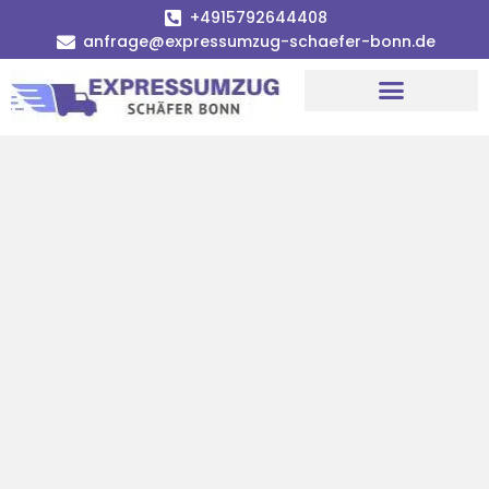
+4915792644408
anfrage@expressumzug-schaefer-bonn.de
Umzugsunternehmen Bonn