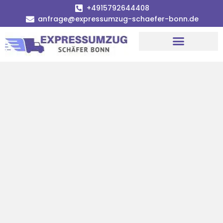
+4915792644408
anfrage@expressumzug-schaefer-bonn.de
Umzugsunternehmen Bonn