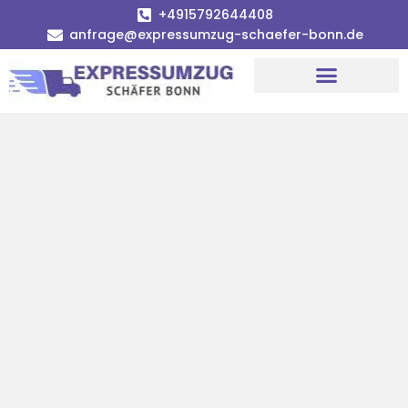
+4915792644408
anfrage@expressumzug-schaefer-bonn.de
Umzugsunternehmen Bonn