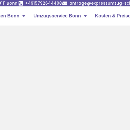
53111 Bonn
+4915792644408
anfrage@expressumzug-sc
men Bonn
Umzugsservice Bonn
Kosten & Preis