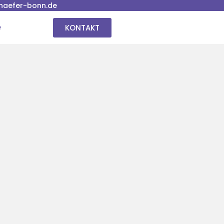
haefer-bonn.de
KONTAKT
e