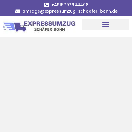
+4915792644408
anfrage@expressumzug-schaefer-bonn.de
Umzugsunternehmen Bonn