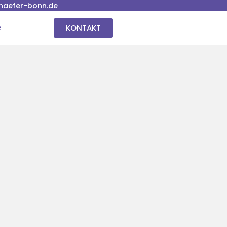
haefer-bonn.de
KONTAKT
e