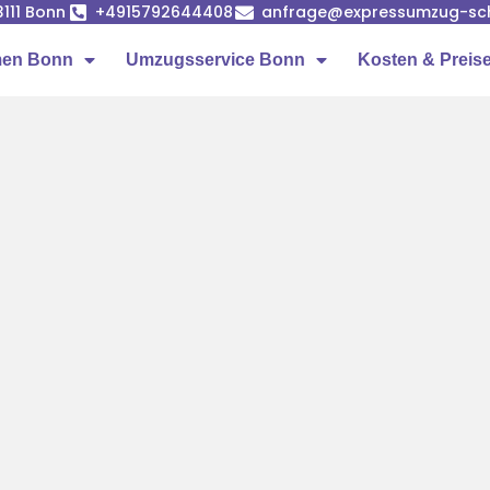
53111 Bonn
+4915792644408
anfrage@expressumzug-sc
men Bonn
Umzugsservice Bonn
Kosten & Preis