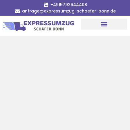
+4915792644408
anfrage@expressumzug-schaefer-bonn.de
Umzugsunternehmen Bonn