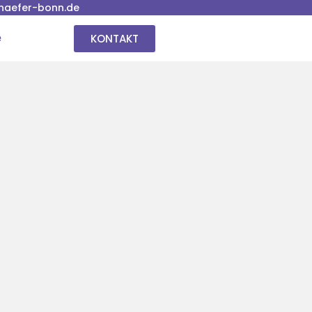
haefer-bonn.de
KONTAKT
e