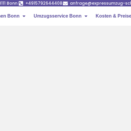
53111 Bonn
+4915792644408
anfrage@expressumzug-sc
men Bonn
Umzugsservice Bonn
Kosten & Preis